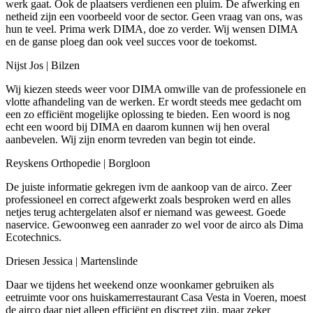
werk gaat. Ook de plaatsers verdienen een pluim. De afwerking en
netheid zijn een voorbeeld voor de sector. Geen vraag van ons, was
hun te veel. Prima werk DIMA, doe zo verder. Wij wensen DIMA
en de ganse ploeg dan ook veel succes voor de toekomst.
Nijst Jos | Bilzen
Wij kiezen steeds weer voor DIMA omwille van de professionele en
vlotte afhandeling van de werken. Er wordt steeds mee gedacht om
een zo efficiënt mogelijke oplossing te bieden. Een woord is nog
echt een woord bij DIMA en daarom kunnen wij hen overal
aanbevelen. Wij zijn enorm tevreden van begin tot einde.
Reyskens Orthopedie | Borgloon
De juiste informatie gekregen ivm de aankoop van de airco. Zeer
professioneel en correct afgewerkt zoals besproken werd en alles
netjes terug achtergelaten alsof er niemand was geweest. Goede
naservice. Gewoonweg een aanrader zo wel voor de airco als Dima
Ecotechnics.
Driesen Jessica | Martenslinde
Daar we tijdens het weekend onze woonkamer gebruiken als
eetruimte voor ons huiskamerrestaurant Casa Vesta in Voeren, moest
de airco daar niet alleen efficiënt en discreet zijn, maar zeker