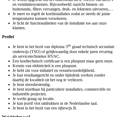
en ventilatiesystemen. Bijvoorbeeld: nazicht binnen- en
buitenunits, filters vervangen, druk- en lektesten uitvoeren,…
Je meet en regelt de koelinstallaties zodat ze steeds de juiste
temperaturen kunnen verzekeren.
Je licht de functionaliteiten van de installatie toe aan onze
klanten.
Profiel
de
Je bent in het bezit van diploma 3
graad technisch secundair
onderwijs (TSO) of gelijkwaardig door enkele jaren ervaring
als servicetechnieker HVAC.
Een koeltechnisch certificaat is een pluspunt maar geen must.
Kennis van elektriciteit is een pluspunt.
Je hebt zin voor initiatief en verantwoordelijkheid.
Je kan resultaatgericht en onder tijdsdruk werken zonder
daarbij de kwaliteit uit het oog te verliezen.
Je bent stressbestendig.
Je bent inzetbaar bij particuliere installaties, commerciële en
industriële projecten.
Je werkt graag op locatie.
Je kan jezelf vlot uitdrukken in de Nederlandse taal.
Je bent in het bezit van een rijbewijs B.
Wat bieden we?