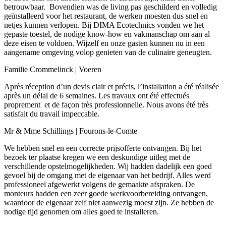
betrouwbaar. Bovendien was de living pas geschilderd en volledig
geïnstalleerd voor het restaurant, de werken moesten dus snel en
netjes kunnen verlopen. Bij DIMA Ecotechnics vonden we het
gepaste toestel, de nodige know-how en vakmanschap om aan al
deze eisen te voldoen. Wijzelf en onze gasten kunnen nu in een
aangename omgeving volop genieten van de culinaire geneugten.
Familie Crommelinck | Voeren
Après réception d’un devis clair et précis, l’installation a été réalisée
après un délai de 6 semaines. Les travaux ont été effectués
proprement et de façon très professionnelle. Nous avons été très
satisfait du travail impeccable.
Mr & Mme Schillings | Fourons-le-Comte
We hebben snel en een correcte prijsofferte ontvangen. Bij het
bezoek ter plaatse kregen we een deskundige uitleg met de
verschillende opstelmogelijkheden. Wij hadden dadelijk een goed
gevoel bij de omgang met de eigenaar van het bedrijf. Alles werd
professioneel afgewerkt volgens de gemaakte afspraken. De
monteurs hadden een zeer goede werkvoorbereiding ontvangen,
waardoor de eigenaar zelf niet aanwezig moest zijn. Ze hebben de
nodige tijd genomen om alles goed te installeren.